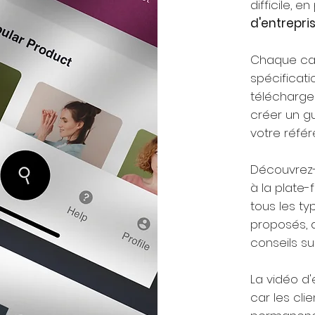
difficile, en
d'entrepri
Chaque can
spécificat
télécharge
créer un gu
votre référ
Découvrez-
à la plate
tous les t
proposés, a
conseils sur
La vidéo d'
car les cli