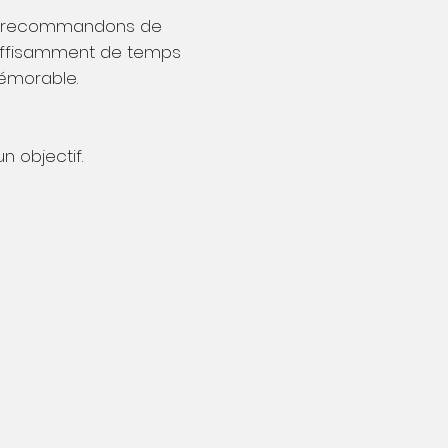
ous recommandons de
uffisamment de temps
émorable.
 objectif.