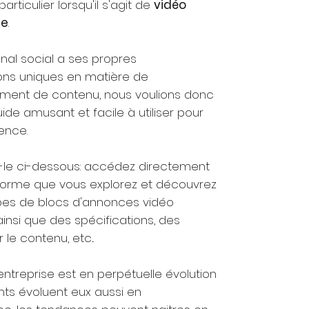
 particulier lorsqu'il s'agit de
vidéo
se
.
al social a ses propres
ions uniques en matière de
ment de contenu, nous voulions donc
ide amusant et facile à utiliser pour
ence.
le ci-dessous: accédez directement
-forme que vous explorez et découvrez
ypes de blocs d'annonces vidéo
insi que des spécifications, des
 le contenu, etc...
entreprise est en perpétuelle évolution
ents évoluent eux aussi en