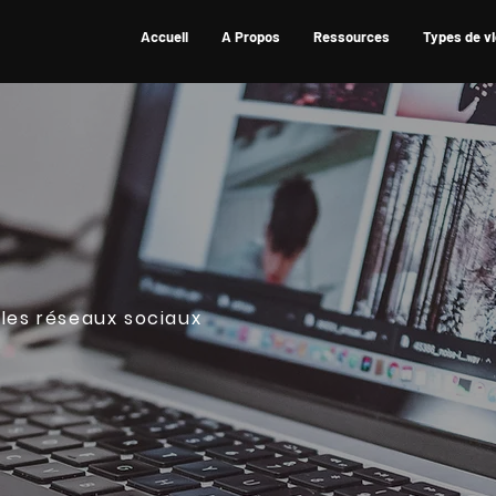
Accueil
A Propos
Ressources
Types de v
 les réseaux sociaux
iques
les réseaux