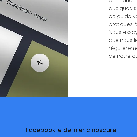
permanence
quelques s
ce guide v
pratiques 
Nous essa
que nous l
réguliereme
de notre cu
Facebook le dernier dinosaure