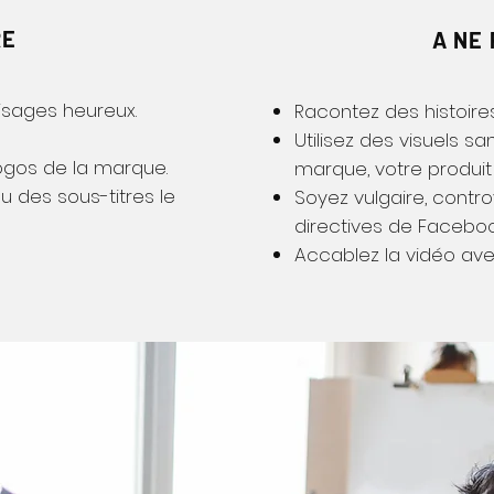
RE
A NE 
visages heureux.
Racontez des histoire
Utilisez des visuels s
 logos de la marque.
marque, votre produit 
ou des sous-titres le
Soyez vulgaire, contr
directives de Faceboo
Accablez la vidéo ave