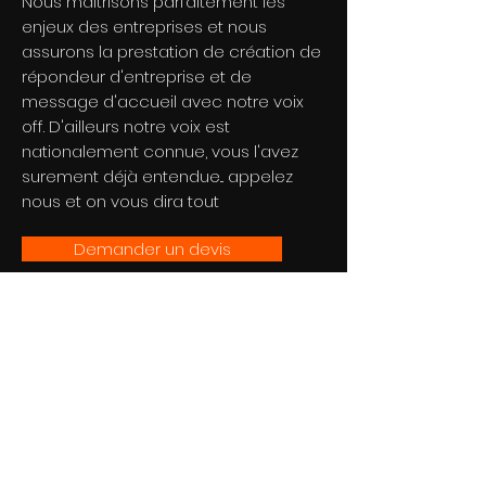
Nous maitrisons parfaitement les
enjeux des entreprises et nous
assurons la prestation de création de
répondeur d'entreprise et de
message d'accueil avec notre voix
off. D'ailleurs notre voix est
nationalement connue, vous l'avez
surement déjà entendue... appelez
nous et on vous dira tout
Demander un devis
Studio
AWA
Paris | Lyon | Cannes | Genève
Lun-Sam : 9h - 19h
Dimanche : Fermé