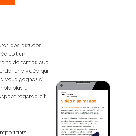
drez des astuces
AWA
éo soit un
moins de temps que
arder une vidéo qui
LE
s. Vous gagnez si
mble plus à
ospect regarderait
Comment aid
clients et v
avec la vidé
 importants