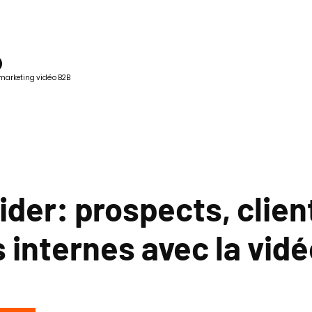
o
 marketing vidéo B2B
der: prospects, clien
 internes avec la vid