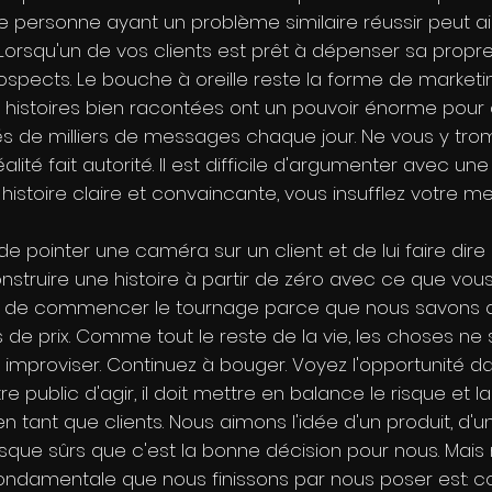
ne personne ayant un problème similaire réussir peut a
 Lorsqu'un de vos clients est prêt à dépenser sa propre
rospects. Le bouche à oreille reste la forme de marketi
histoires bien racontées ont un pouvoir énorme pour at
de milliers de messages chaque jour. Ne vous y tromp
a réalité fait autorité. Il est difficile d'argumenter avec un
istoire claire et convaincante, vous insufflez votre m
 de pointer une caméra sur un client et de lui faire dir
truire une histoire à partir de zéro avec ce que vous 
t de commencer le tournage parce que nous savons que
pas de prix. Comme tout le reste de la vie, les choses n
improviser. Continuez à bouger. Voyez l'opportunité da
 public d'agir, il doit mettre en balance le risque et
tant que clients. Nous aimons l'idée d'un produit, d'un
esque sûrs que c'est la bonne décision pour nous. Ma
 fondamentale que nous finissons par nous poser est: