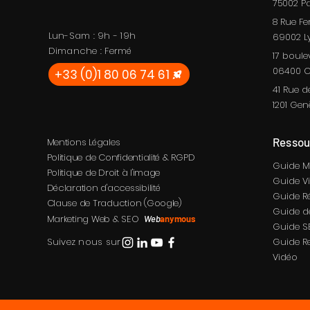
75002
Pa
8 Rue Fe
Lun-Sam : 9h - 19h
69002
L
Dimanche : Fermé
17 boule
06400 C
+33 (0)1 80 06 74 61
41 Rue d
1201 Gen
Ressou
Mentions Légales
Politique de Confidentialité & RGPD
Guide M
Politique de Droit à l'image
Guide V
Déclaration d'accessibilité
Guide R
Clause de Traduction (Google)
Guide de
Marketing Web & SEO
Web
anymous
Guide S
Suivez nous sur
Guide R
Vidéo