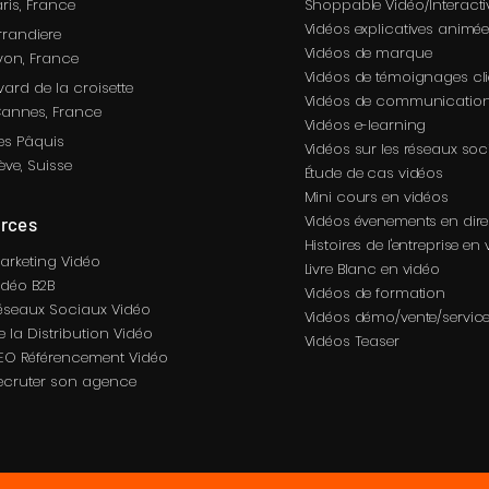
ris
, France
Shoppable Vidéo/Interacti
Vidéos explicatives animé
rrandiere
Vidéos de marque
yon
, France
Vidéos de témoignages cli
vard de la croisette
Vidéos de communication
annes, France
Vidéos e-learning
es Pâquis
Vidéos sur les réseaux soc
ève, Suisse
Étude de cas vidéos
Mini cours en vidéos
Vidéos
évenements en dire
rces
Histoires de l'entreprise en
arketing Vidéo
Livre Blanc en vidéo
idéo B2B
Vidéos de formation
éseaux Sociaux Vidéo
Vidéos démo/vente/service
 la Distribution Vidéo
Vidéos Teaser
EO Référencement Vidéo
ecruter son agence