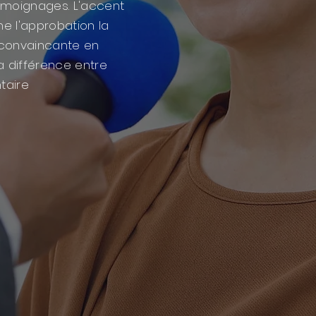
émoignages. L'accent
ême l'approbation la
 convaincante en
la différence entre
taire