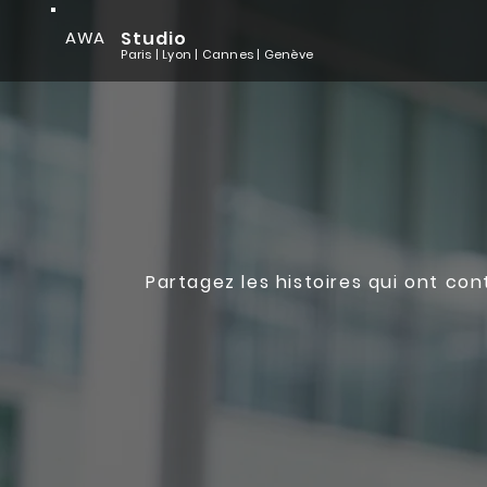
AWA
Studio
Paris | Lyon
| Cannes
| Genève
Partagez les histoires qui ont co
Production
de Témoign