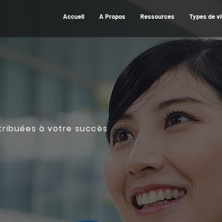
Accueil
A Propos
Ressources
Types de v
ntribuées à votre succès
Vidéo
ages