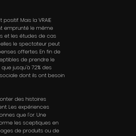
ositif. Mais la VRAIE
i ont emprunté le même
s et les études de cas
elles le spectateur peut
enses offertes. En fin de
eptibles de prendre le
t que jusqu'à 72% des
 sociale dont ils ont besoin
nter des histoires
ent. Les expériences
bonnes que l'or. Une
forme les sceptiques en
 pages de produits ou de