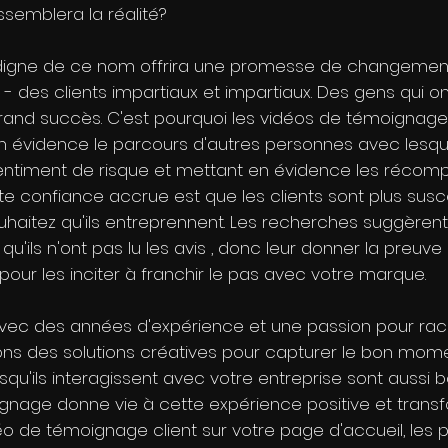
ssemblera la réalité?
 digne de ce nom offrira une promesse de changement p
es - des clients impartiaux et impartiaux. Des gens qu
and succès. C'est pourquoi les vidéos de témoignage
 en évidence le parcours d'autres personnes avec lesqu
e sentiment de risque et mettant en évidence les récomp
te confiance accrue est que les clients sont plus susc
uhaitez qu'ils entreprennent. Les recherches suggèren
 qu'ils n'ont pas lu les avis , donc leur donner la preuve
our les inciter à franchir le pas avec votre marque.
vec des années d'expérience et une passion pour raco
ons des solutions créatives pour capturer le bon mom
rsqu'ils interagissent avec votre entreprise sont aussi 
gnage donne vie à cette expérience positive et trans
idéo de témoignage client sur votre page d'accueil, les