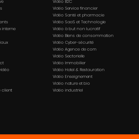
ve
Vidéo B2C
es
Vidéo Service financier
Vidéo Santé et pharmacie
ents
Vidéo SaaS et Technologie
 interne
Vidéo à but non lucratif
Vidéo Biens de consommation
iaux
Vidéo Cyber-sécurité
Vidéo Agence de com
Vidéo Sectorielle
ct
Vidéo Immobilier
 vidéo
Vidéo Hotel & Restauration
Vidéo Enseignement
Vidéo nature et bio
 client
Vidéo industriel