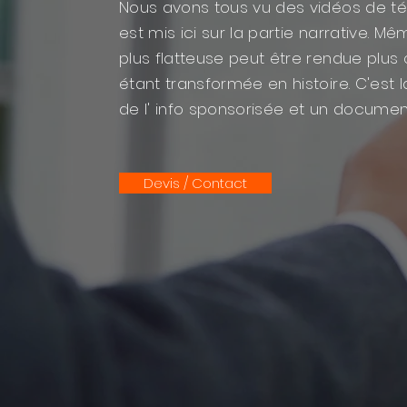
Nous avons tous vu des vidéos de t
est mis ici sur la partie narrative. M
plus flatteuse peut être rendue plus
étant transformée en histoire. C'est 
de l' info sponsorisée et un documen
Devis / Contact