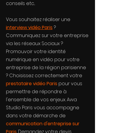
conseils etc...
Vous souhaitez réaliser une
interview vidéo Paris
?
Communiquez sur votre entreprise
via les réseaux Sociaux ?
Promouvoir votre identité
numérique en vidéo pour votre
entreprise de la région parisienne
? Choisissez correctement votre
prestataire vidéo Paris
pour vous
permettre de répondre à
l'ensemble de vos enjeux. Awa
Studio Paris vous accompagne
dans votre démarche de
communication d'entreprise sur
Paris
. Demandez votre devis