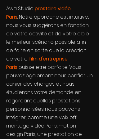
Awa Studio
prestaire vidéo
Paris
. Notre approche est intuitive,
nous vous suggérons en fonction
de votre activité et de votre cible
le meilleur scénario possible afin
de faire en sorte que la création
de votre
film d'entreprise
Paris
puisse etre parfaite. Vous
pouvez également nous confier un
cahier des charges et nous
étudierons votre demande en
regardant quelles prestations
personnalisées nous pouvons
intégrer, comme une voix off,
montage vidéo Paris, motion
design Paris, une prestation de