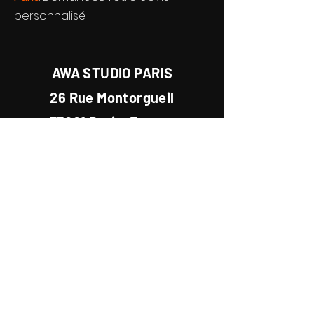
personnalisé
AWA STUDIO PARIS
26 Rue Montorgueil
75001 Paris, France
Devis / Contact
Studio
AWA
Paris | Lyon | Cannes | Genève
Lun-Sam : 9h - 19h