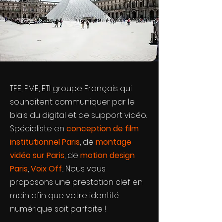
TPE, PME, ETI groupe Français qui
souhaitent communiquer par le
biais du digital et de support vidéo.
Spécialiste en
conception de film
institutionnel Paris
, de
montage
vidéo sur Paris
, de
motion design
Paris
,
Voix Off
... Nous vous
proposons une prestation clef en
main afin que votre identité
numérique soit parfaite !