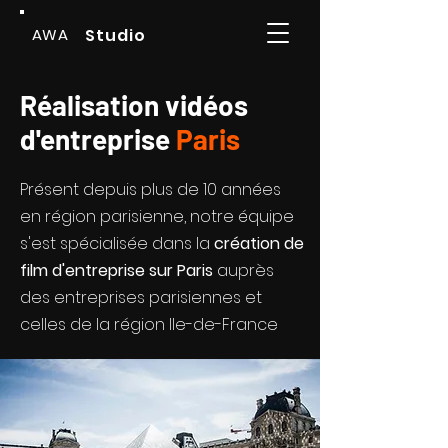
AWA
Studio
Réalisation vidéos
d'entreprise
Paris
Présent depuis plus de 10 années
en région parisienne, notre équipe
s'est spécialisée dans la
création de
film d'entreprise sur Paris
auprès
des entreprises parisiennes et
celles de la région Ile-de-France