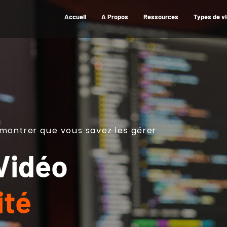
Accueil
A Propos
Ressources
Types de v
montrer que vous savez les gérer
Vidéo
ité