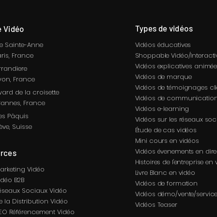
Types de vidéos
 Vidéo
ue Sainte-Anne
Vidéos éducatives
ris
, France
Shoppable Vidéo/Interacti
Vidéos explicatives animé
rrandiere
Vidéos de marque
yon
, France
Vidéos de témoignages cli
vard de la croisette
Vidéos de communication
annes, France
Vidéos e-learning
es Pâquis
Vidéos sur les réseaux soc
ève, Suisse
Étude de cas vidéos
Mini cours en vidéos
Vidéos
évenements en dire
rces
Histoires de l'entreprise en
arketing Vidéo
Livre Blanc en vidéo
idéo B2B
Vidéos de formation
éseaux Sociaux Vidéo
Vidéos démo/vente/service
 la Distribution Vidéo
Vidéos Teaser
EO Référencement Vidéo