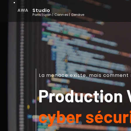
AWA
Studio
Paris | Lyon
| Cannes
| Genève
La
menace
existe
, mais comment 
Production
cyber sécur