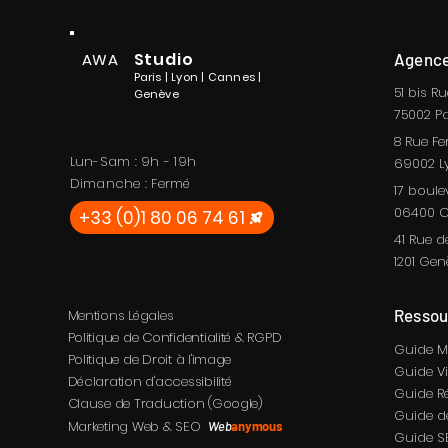
Studio
AWA
Agence
Paris | Lyon | Cannes |
51 bis R
Genève
75002
Pa
8 Rue Fe
Lun-Sam : 9h - 19h
69002
L
Dimanche : Fermé
17 boule
06400 C
+33 (0)1 80 06 74 61
41 Rue d
1201 Gen
Ressou
Mentions Légales
Politique de Confidentialité & RGPD
Guide M
Politique de Droit à l'image
Guide V
Déclaration d'accessibilité
Guide R
Clause de Traduction (Google)
Guide de
Marketing Web & SEO
Web
anymous
Guide S