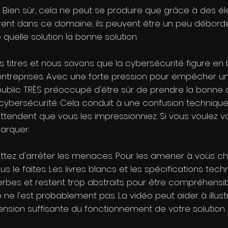
. Bien sûr, cela ne peut se produire que grâce à des é
ntrent dans ce domaine, ils peuvent être un peu débor
quelle solution la bonne solution.
s titres et nous savons que la cybersécurité figure en 
treprises. Avec une forte pression pour empêcher une 
ublic TRÈS préoccupé d'être sûr de prendre la bonne dé
bersécurité. Cela conduit à une confusion technique, o
tendent que vous les impressionniez. Si vous voulez 
arquer.
tez d'arrêter les menaces. Pour les amener à vous choi
e faites. Les livres blancs et les spécifications tech
rbes et restent trop abstraits pour être compréhensibl
e ne l'est probablement pas. La vidéo peut aider à illus
ion suffisante du fonctionnement de votre solution af