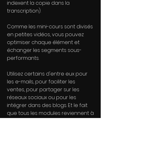
indexent la copie dans la
transcription).
Comme les mini-cours sont divisés
en petites vidéos, vous pouvez
optimiser chaque élément et
échanger les segments sous-
performants.
Utilisez certains d'entre eux pour
les e-mails, pour faciliter les
ventes, pour partager sur les
réseaux sociaux ou pour les
intégrer dans des blogs. Et le fait
que tous les modules reviennent à
la page complète du cours
augmentera la visibilité du cours.