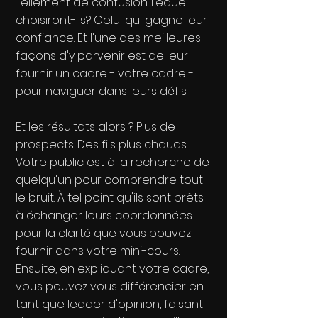
Tellement de confusion. Lequel
choisiront-ils? Celui qui gagne leur
confiance. Et l'une des meilleures
façons d'y parvenir est de leur
fournir un cadre - votre cadre -
pour naviguer dans leurs défis.
Et les résultats alors ? Plus de
prospects. Des fils plus chauds.
Votre public est à la recherche de
quelqu'un pour comprendre tout
le bruit. À tel point qu'ils sont prêts
à échanger leurs coordonnées
pour la clarté que vous pouvez
fournir dans votre mini-cours.
Ensuite, en expliquant votre cadre,
vous pouvez vous différencier en
tant que leader d'opinion, faisant