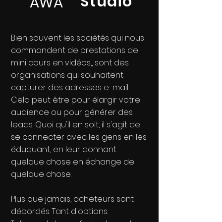
Studio
AWA
Bien souvent les sociétés qui nous
commandent de prestations de
mini cours en vidéos,, sont des
organisations qui souhaitent
capturer des adresses e-mail.
Cela peut être pour élargir votre
audience ou pour générer des
leads. Quoi qu'il en soit, il s'agit de
se connecter avec les gens en les
éduquant, en leur donnant
quelque chose en échange de
quelque chose.
Plus que jamais, acheteurs sont
débordés. Tant d'options.