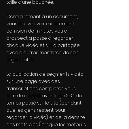
taille d'une bouchée.
Contrairement à un document,
vous pouvez voir exactement
combien de minutes votre
prospect a passé à regarder
chaque vidéo et s'il l'a partagée
avec d'autres membres de son
organisation.
La publication de segments vidéo
sur une page avec des
transcriptions complètes vous
offre le double avantage SEO du
temps passé sur le site (pendant
que les gens restent pour
regarder la vidéo) et de la densité
des mots clés (lorsque les moteurs