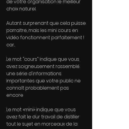
de votre organisation le meilleur
choix naturel.
Autant surprenant que cela puisse
parraitre, mais les mini cours en
vidéo fonctionnent parfaitement !
car...
Le mot "cours" indique que vous
avez soigneusement rassemblé
une série d'informations
importantes que votre public ne
connaît probablement pas
encore
Le mot «mini» indique que vous
avez fait le dur travail de distiller
tout le sujet en morceaux de la