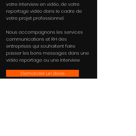
votre interview en vidéo, de votre
reportage vidéo dans le cadre de
votre projet professionnel.
Nous accompagnons les services
communications et RH des
entreprises qui souhaitent faire
passer les bons messages dans une
vidéo reportage ou une interview
Demander un devis
Studio
AWA
Paris | Lyon | Cannes | Genève
Lun-Sam : 9h - 19h
Dimanche : Fermé