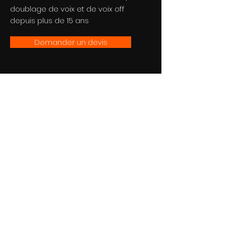
doublage de voix et de voix off
depuis plus de 15 ans
Demander un devis
Studio
AWA
Paris | Lyon | Cannes | Genève
Lun-Sam : 9h - 19h
Dimanche : Fermé
51 bis Rue Sainte-Anne
75002
Paris
, France
8 Rue Ferrandiere
69002
Lyon
, France