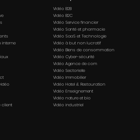
Vidéo B2B
ve
Vidéo B2C
es
Vidéo Service financier
Vidéo Santé et pharmacie
ents
Vidéo SaaS et Technologie
 interne
Vidéo à but non lucratif
Vidéo Biens de consommation
iaux
Vidéo Cyber-sécurité
Vidéo Agence de com
Vidéo Sectorielle
ct
Vidéo Immobilier
 vidéo
Vidéo Hotel & Restauration
Vidéo Enseignement
Vidéo nature et bio
 client
Vidéo industriel