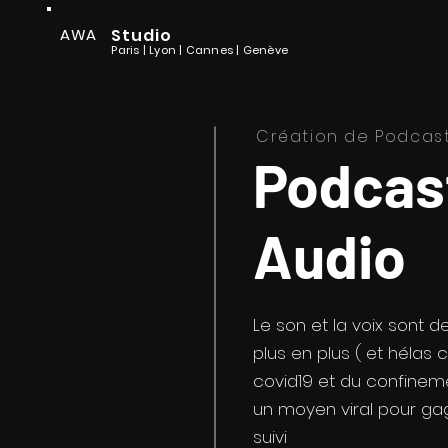
AWA
Studio
Paris | Lyon
| Cannes
| Genève
Création de Podcast
Podcas
Audio
Le son et la voix sont 
plus en plus ( et hélas 
covid19 et du confineme
un moyen viral pour ga
suivi