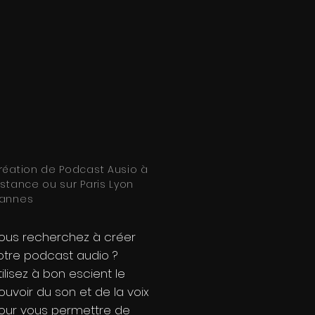
réation de Podcast Ausio à
istance ou sur Paris Lyon
annes
ous recherchez à créer
otre podcast audio ?
tilisez à bon escient le
ouvoir du son et de la voix
our vous permettre de