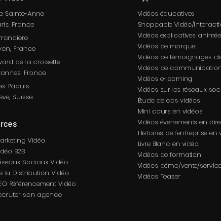
ue Sainte-Anne
Vidéos éducatives
ris
, France
Shoppable Vidéo/Interacti
Vidéos explicatives animé
rrandiere
Vidéos de marque
yon
, France
Vidéos de témoignages cli
vard de la croisette
Vidéos de communication
annes, France
Vidéos e-learning
es Pâquis
Vidéos sur les réseaux soc
ève, Suisse
Étude de cas vidéos
Mini cours en vidéos
Vidéos
évenements en dire
rces
Histoires de l'entreprise en
arketing Vidéo
Livre Blanc en vidéo
idéo B2B
Vidéos de formation
éseaux Sociaux Vidéo
Vidéos démo/vente/service
 la Distribution Vidéo
Vidéos Teaser
EO Référencement Vidéo
ecruter son agence