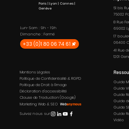
Paris | Lyon | Cannes |
51 bis R
Genève
75002
Pa
8 Rue Fe
Lun-Sam : 9h - 19h
69002
L
Dimanche : Fermé
17 boule
06400 C
+33 (0)1 80 06 74 61
41 Rue d
1201 Gen
Ressou
Mentions Légales
Politique de Confidentialité & RGPD
Guide M
Politique de Droit à l'image
Guide V
Déclaration d'accessibilité
Guide R
Clause de Traduction (Google)
Guide de
Marketing Web & SEO
Web
anymous
Guide S
Suivez nous sur
Guide R
Vidéo