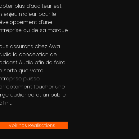
apter plus d'auditeur est
n enjeu majeur pour le
éveloppement d'une
ntreprise ou de sa marque.
ous assurons chez Awa
tudio la conception de
odcast Audio afin de faire
n sorte que votre
ntreprise puisse
orrectement toucher une
arge audience et un public
finit.
Voir nos Réalisations