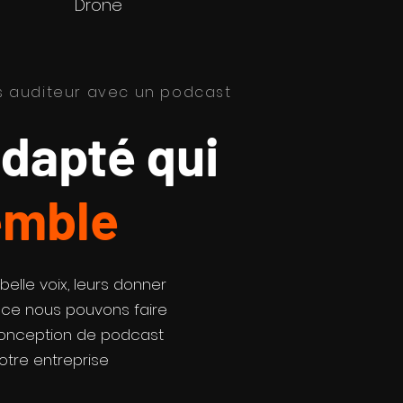
Drone
vos auditeur avec un podcast
adapté qui
emble
elle voix, leurs donner
ue ce nous pouvons faire
onception de podcast
otre entreprise