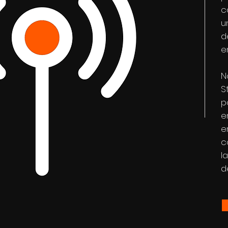
c
u
d
e
N
S
p
e
e
c
l
dé