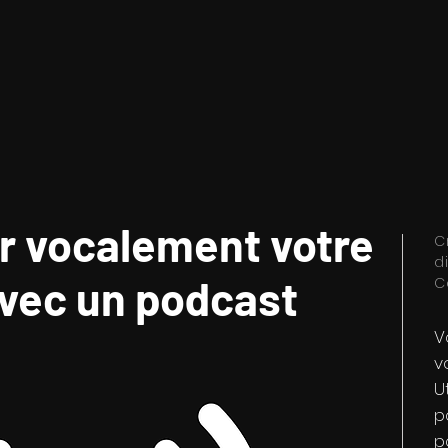
er vocalement votre
C
d
vec un podcast
C
V
v
U
p
p