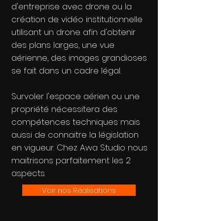
d'entreprise avec drone ou la
création de vidéo institutionnelle
utilisant un drone afin d'obtenir
des plans larges, une vue
aérienne, des images grandioses
se fait dans un cadre légal.
Survoler l'espace aérien ou une
propriété nécessitera des
compétences techniques mais
aussi de connaitre la législation
en vigueur. Chez Awa Studio nous
maitrisons parfaitement les 2
aspects
Voir nos Réalisations