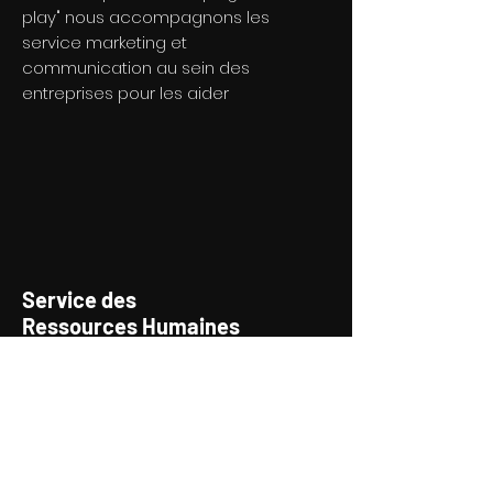
play" nous accompagnons les
service marketing et
communication au sein des
entreprises pour les aider
Service des
Ressources Humaines
Facilitateur des services RH et
recrutement, nous vous aidons à
faire passer le bon message au
sein de votre structure et en
valorisant votre marque
employeur