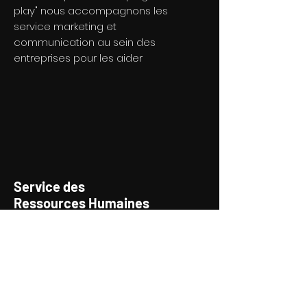
play" nous accompagnons les
service marketing et
communication au sein des
entreprises pour les aider
Service des
Ressources Humaines
Facilitateur des services RH et
recrutement, nous vous aidons à
faire passer le bon message au
sein de votre structure et en
valorisant votre marque
employeur