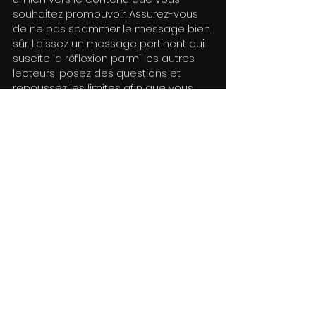
souhaitez promouvoir. Assurez-vous 
de ne pas spammer le message bien 
sûr. Laissez un message pertinent qui 
suscite la réflexion parmi les autres 
lecteurs, posez des questions et 
repoussez les limites afin que vous 
puissiez impliquer davantage de 
personnes dans votre fil de 
discussion, et dirigez-les vers votre 
vidéo.
11. Taquiner vos concurrents
Qui n'a jamais vus les superbes 
publicité de Burger King sur McDo ? ou 
de Samsung sur Iphone ? Le principe 
est simple, rire de la conccurence 
afin de faire le buzz
Conclusion
Alors voilà, 11 tactiques fortes pour 
promouvoir votre vidéo. Le 
marketing 