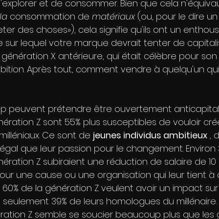
 d'explorer et de consommer. Bien que cela n'équiva
la
 consommation de 
matériaux
 (ou, pour le dire u
ter des choses»), cela signifie qu'ils ont un enthou
 sur lequel votre marque devrait tenter de capitalis
 génération X antérieure, qui était célèbre pour s
bition. Après tout, comment vendre à quelqu'un qu
 peuvent prétendre être ouvertement anticapitalis
ration Z sont 55% plus susceptibles de vouloir cré
milléniaux. Ce sont de 
jeunes individus ambitieux
 , 
d'égal que leur passion pour le changement. Environ
ration Z subiraient une réduction de salaire de 10 
er pour une cause ou une organisation qui leur tient à
e 60% de la génération Z veulent avoir un impact su
e seulement 39% de leurs homologues du millénaire.
ération Z semble se soucier beaucoup plus que les 