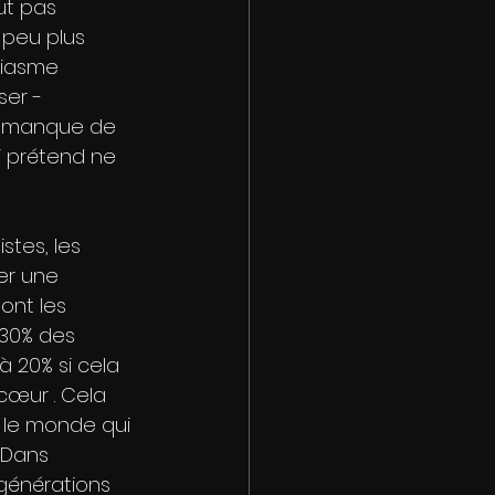
ut pas 
n peu plus 
siasme 
er - 
on manque de 
i prétend ne 
tes, les 
er une 
dont les 
 30% des 
à 20% si cela 
 cœur . Cela 
r le monde qui 
 Dans 
générations 