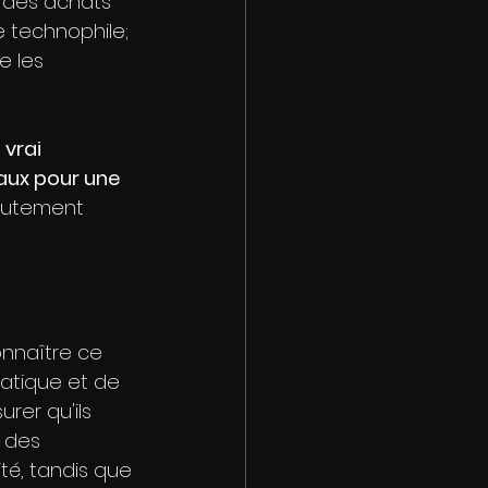
r des achats 
e technophile; 
e les 
vrai 
ux pour une 
hautement 
onnaître ce 
atique et de 
rer qu'ils 
 des 
té, tandis que 