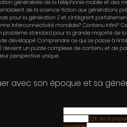
ilisation généralisée de la téléphonie mobile et des m
emblaient de la science-fiction aux générations p
nals pour la génération Z et s'intègrent parfaitement
enne. Interconnectivité mondiale? Contenu infini? Ce
n problème standard pour la grande majorité de la 
de développé. Comprendre ce qui se passe à l'intér
i) devient un puzzle complexe de contenu et de pa
leur perspective unique. 
r avec son 
époque et sa génér
La génération Z devant bi
dépasser 
32% de la popul
mondiale
 , il n'y a sans 