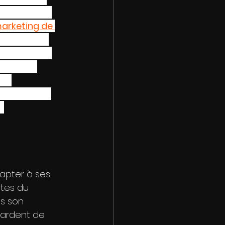
s important 
arketing de 
ment votre 
 capitaliser 
ce de la 
re 
te, le tout 
?
apter à ses 
stes du 
ns son 
 ardent de 