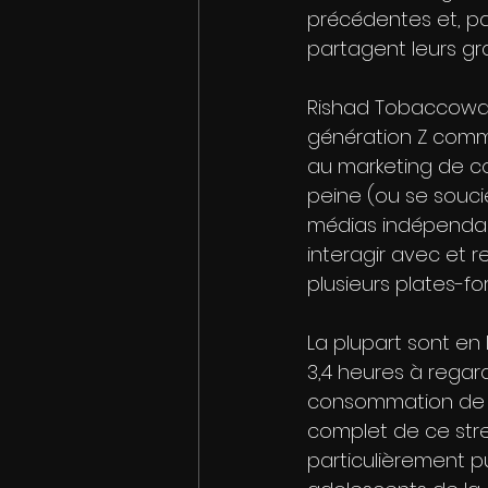
précédentes et, par
partagent leurs gr
Rishad Tobaccowala,
génération Z comme
au marketing de co
peine (ou se souci
médias indépendant
interagir avec et 
plusieurs plates-fo
La plupart sont en
3,4 heures à regard
consommation de co
complet de ce str
particulièrement pu