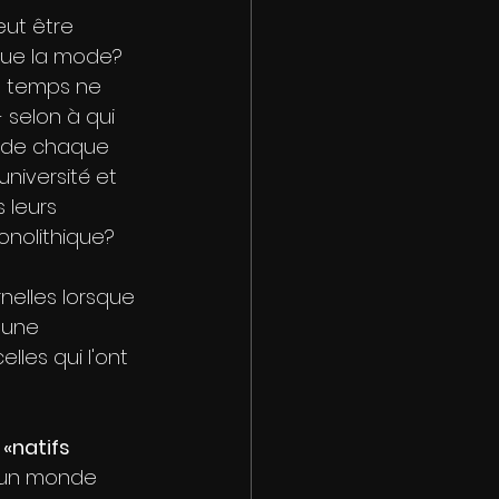
ut être 
 que la mode? 
u temps ne 
 selon à qui 
n de chaque 
niversité et 
 leurs 
nolithique?
nelles lorsque 
 une 
lles qui l'ont 
«natifs 
u un monde 