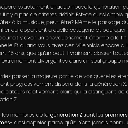
 sépare exactement chaque nouvelle génération pe
 Il n'y a pas de critères définis. Est-ce aussi simple
oûtez à la musique, peut-être? Même le passage d
fier qui appartient à quelle catégorie et pourquoi -
pourrait y avoir un chevauchement énorme à la fi
elle. Et quand vous avez des Millennials encore à l'u
t 45 ans, quelqu'un peut-il vraiment classer toutes
e extrêmement divergentes dans un seul groupe mo
riez passer la majeure partie de vos querelles éter
nt progressivement disparu dans la génération X,
dicateurs relativement clairs qui la distinguent de ce
tion Z.
 , les membres de la 
génération Z sont les premiers 
imes
- ainsi appelés parce qu'ils n'ont jamais conn