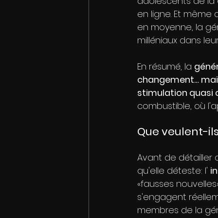
adolescents de la 
en ligne. Et même 
en moyenne, la géné
milléniaux dans leur
En résumé, la 
génér
changement… mais
stimulation quasi
combustible, où l'a
Que veulent-il
Avant de détailler 
qu'elle déteste: l' 
i
«fausses nouvelles»
s'engagent réelle
membres de la géné