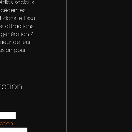
édias sociaux. 
récédentes 
 dans le tissu 
s attractions 
génération Z 
ieur de leur 
ssion pour 
ation
entôt 
ation 
doute aucun 