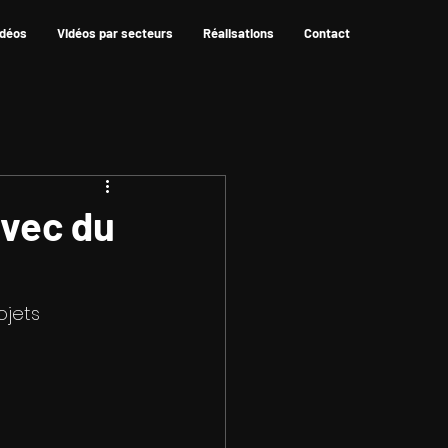
idéos
Vidéos par secteurs
Réalisations
Contact
avec du
ojets