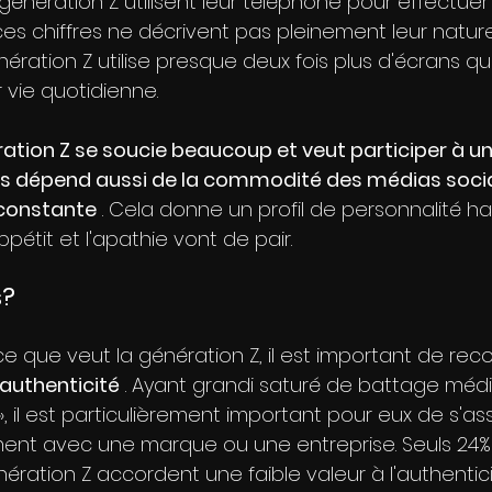
génération Z utilisent leur téléphone pour effectue
ces chiffres ne décrivent pas pleinement leur natur
ration Z utilise presque deux fois plus d'écrans qu
 vie quotidienne. 
ation Z se soucie beaucoup et veut participer à un 
 dépend aussi de la commodité des médias socia
 constante
 . Cela donne un profil de personnalité 
ppétit et l'apathie vont de pair.
s?
ce que veut la génération Z, il est important de rec
nauthenticité
 . Ayant grandi saturé de battage médi
, il est particulièrement important pour eux de s'assu
ment avec une marque ou une entreprise. Seuls 24%
ration Z accordent une faible valeur à l'authentici