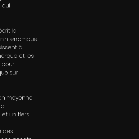
 qui 
rit la 
ininterrompue 
issent à 
arque et les 
 pour 
ue sur 
t en moyenne 
la 
t un tiers 
é des 