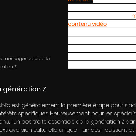
groupe sur la planète plu
pour les spécialistes du 
m
contenu vidéo
. Mais com
votre entreprise peut-elle
sur la montée en puissan
génération Z d'une maniè
authentiquement attrayan
ns messages vidéo à la 
sans brûler votre budget
ration Z
 génération Z
blic est généralement la première étape pour s'ad
intérêts spécifiques. Heureusement pour les spéciali
u, l'un des traits essentiels de la génération Z da
xtraversion culturelle unique - un désir puissant et