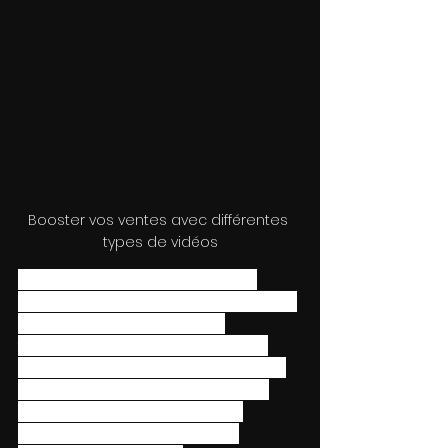
Booster vos ventes avec différentes 
types de vidéos
Bien que chaque entreprise soit 
unique et que ces vidéos puissent ne 
pas se présenter ou ne pas 
fonctionner de la même manière 
pour chaque entreprise, nous allons 
aujourd'hui examiner les types de 
vidéos les meilleurs et les plus 
nécessaires pour votre petite 