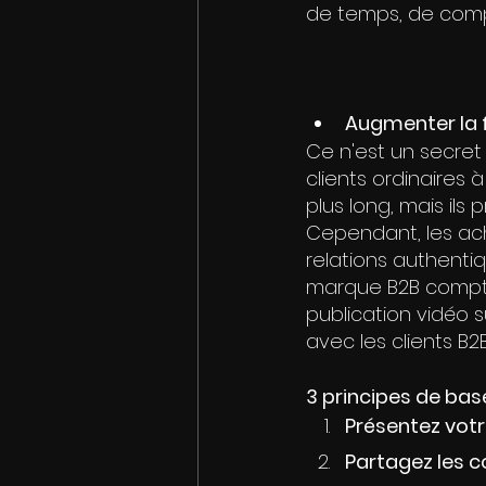
de temps, de comp
Augmenter la fi
Ce n'est un secret
clients ordinaires 
plus long, mais ils
Cependant, les ac
relations authentiqu
marque B2B compten
publication vidéo s
avec les clients B2B
3 principes de bas
Présentez vot
Partagez les c