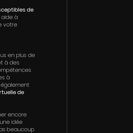
usceptibles de 
 aide à 
 votre 
lus en plus de 
t à des 
compétences 
es à 
t également 
tuelle de 
her encore 
 une idée 
 pas beaucoup 