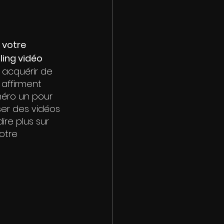
 votre 
ling vidéo
 acquérir de 
 affirment 
méro un pour 
iser des vidéos 
re plus sur 
otre 