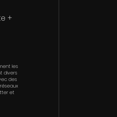
te + 
ent les 
t divers 
vec des 
 réseaux 
ter et 