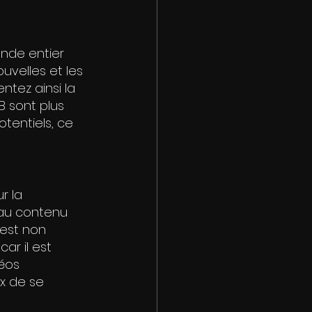
nde entier 
uvelles et les 
tez ainsi la 
B sont plus 
tentiels, ce 
r la 
 au contenu 
 est non 
ar il est 
éos 
ux de se 