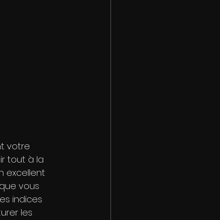
t votre 
r tout à la 
n excellent 
 que vous 
es indices 
rer les 