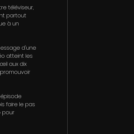
re téléviseur, 
nt partout 
ue à un 
 message d'une 
o atteint les 
il aux dix 
 promouvoir 
'épisode 
s faire le pas 
 pour 