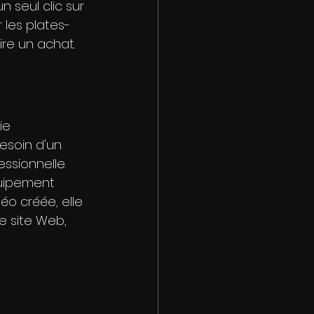
 seul clic sur 
 les plates-
ire un achat.
ie 
esoin d'un 
essionnelle. 
uipement 
éo créée, elle 
e site Web, 