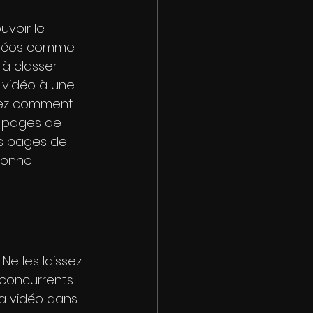
uvoir le 
vidéos comme 
 à classer 
 vidéo à une 
oyez comment 
s pages de 
es pages de 
ionne 
Ne les laissez 
 concurrents 
la vidéo dans 