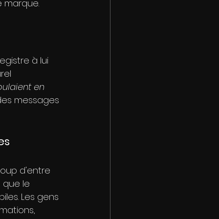
e marque.
istre à lui 
rel 
oulaient en
 des messages 
es
oup d'entre 
 que le 
iles. Les gens 
rmations, 