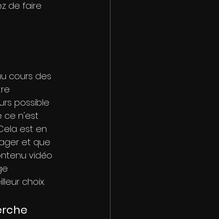
z de faire 
au cours des 
re 
urs possible 
 ce n'est 
Cela est en 
tager et que 
ontenu vidéo 
ge 
leur choix.
herche