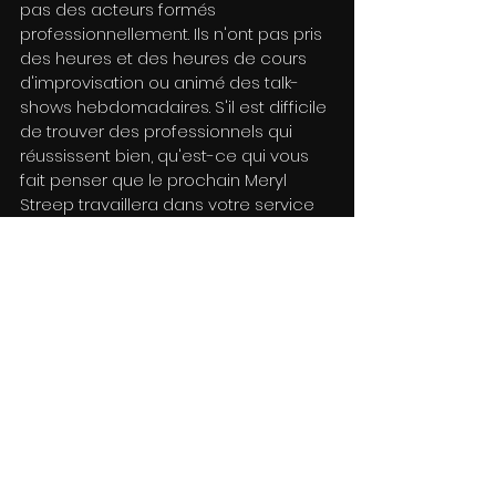
pas des acteurs formés 
professionnellement. Ils n'ont pas pris 
des heures et des heures de cours 
d'improvisation ou animé des talk-
shows hebdomadaires. S'il est difficile 
de trouver des professionnels qui 
réussissent bien, qu'est-ce qui vous 
fait penser que le prochain Meryl 
Streep travaillera dans votre service 
RH?
Voici la bonne nouvelle: si vous 
souhaitez présenter vos employés, 
vous n'avez pas besoin de leur 
donner des téléprompteurs ou de leur 
faire mémoriser des lignes. Faites-leur 
confiance pour être les experts qu'ils 
sont. Votre PDG le sait. Il/elle dirige une 
entreprise pour une raison.