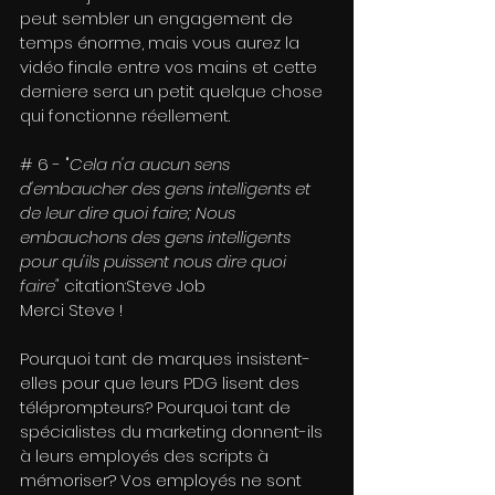
peut sembler un engagement de 
temps énorme, mais vous aurez la 
vidéo finale entre vos mains et cette 
derniere sera un petit quelque chose 
qui fonctionne réellement.
# 6 - "
Cela n'a aucun sens 
d'embaucher des gens intelligents et 
de leur dire quoi faire; Nous 
embauchons des gens intelligents 
pour qu'ils puissent nous dire quoi 
faire"
 citation:Steve Job
Merci Steve !
Pourquoi tant de marques insistent-
elles pour que leurs PDG lisent des 
téléprompteurs? Pourquoi tant de 
spécialistes du marketing donnent-ils 
à leurs employés des scripts à 
mémoriser? Vos employés ne sont 