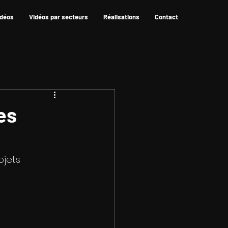
idéos
Vidéos par secteurs
Réalisations
Contact
es
ojets