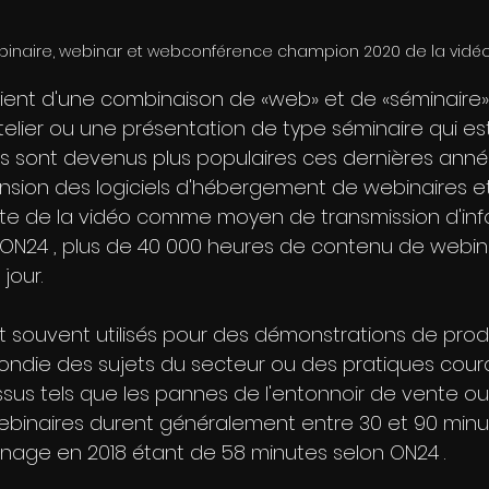
binaire, webinar et webconférence champion 2020 de la vidé
ient d'une combinaison de «web» et de «séminaire»
telier ou une présentation de type séminaire qui e
res sont devenus plus populaires ces dernières anné
ansion des logiciels d'hébergement de webinaires e
sante de la vidéo comme moyen de transmission d'inf
ON24 , plus de 40 000 heures de contenu de webina
our. 
t souvent utilisés pour des démonstrations de produ
ndie des sujets du secteur ou des pratiques cour
us tels que les pannes de l'entonnoir de vente ou 
ebinaires durent généralement entre 30 et 90 minut
nage en 2018 étant de 58 minutes selon ON24 .