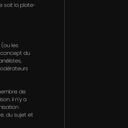
soit la plate-
(ou les 
e concept du 
nélistes, 
modérateurs 
 membre de 
on, il n'y a 
isation 
, du sujet et 