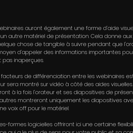
ebinaires auront également une forme d'aide visu
 un autre matériel de présentation. Cela donne aux
elque chose de tangible à suivre pendant que l'orat
 moyen d'appeler des informations importantes pour
t pas inaperçues.
 facteurs de différenciation entre les webinaires est
eur sera montré sur vidéo à côté des aides visuelles.
nt à la fois l'orateur et ses diapositives de présen
'autres montreront uniquement les diapositives avec
 voix off pour le matériel. 
s-formes logicielles offriront ici une certaine flexibil
ce qui a le plus de sens pour votre public et sa c