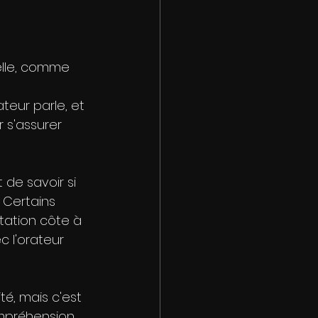
elle, comme 
 
eur parle, et 
 s'assurer 
 de savoir si 
 Certains 
tation côte à 
 l'orateur 
ité, mais c'est 
ompréhension 