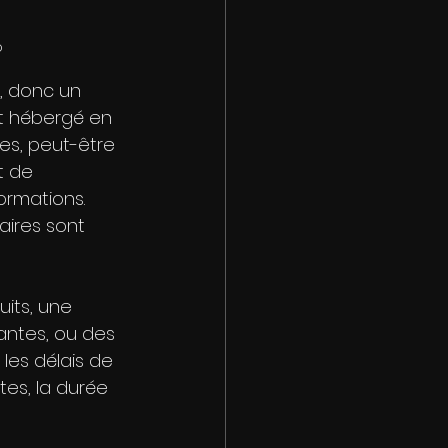
o
, donc un 
st hébergé en 
es, peut-être 
t de 
ormations. 
ires sont 
its, une 
antes, ou des 
les délais de 
es, la durée 