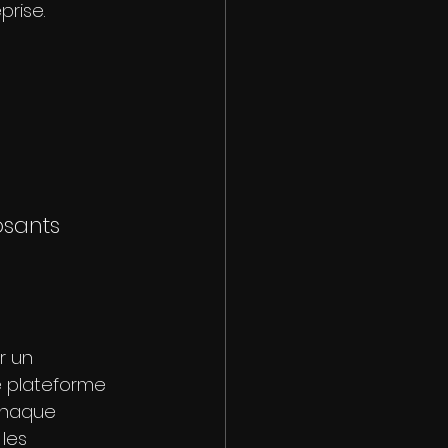
prise.
sants 
r un 
 plateforme 
 chaque 
les 