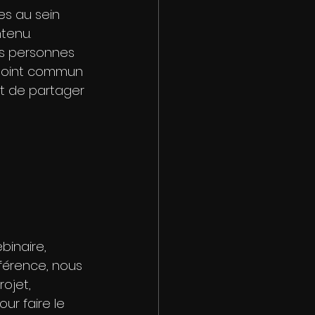
s au sein 
tenu. 
s personnes 
 point commun 
st de partager 
binaire, 
érence, nous 
ojet, 
r faire le 