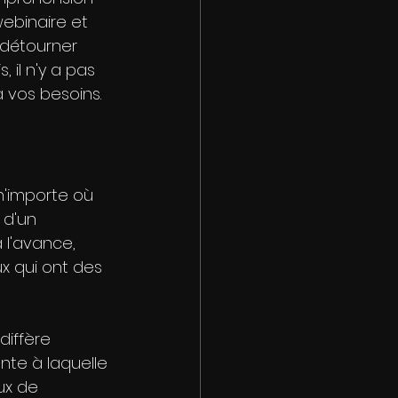
ebinaire et 
 détourner 
 il n'y a pas 
à vos besoins.
n'importe où 
 d'un 
 l'avance, 
ux qui ont des 
diffère 
nte à laquelle 
ux de 