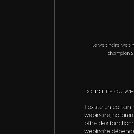
Le webinaire, webi
champion 20
courants du we
Il existe un certa
webinaire, notamm
offre des fonctionn
webinaire dépendent