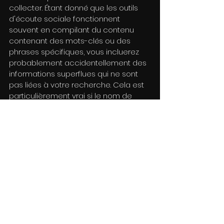
collecter. Étant donné que les outils 
d'écoute sociale fonctionnent 
souvent en compilant du contenu 
contenant des mots-clés ou des 
phrases spécifiques, vous incluerez 
probablement accidentellement des 
informations superflues qui ne sont 
pas liées à votre recherche. Cela est 
particulièrement vrai si le nom de 
votre entreprise, le nom de votre 
produit ou tout autre élément que 
vous suivez est également un mot 
courant dans le langage courant.
Si tel est le cas, vous devrez peut-être 
faire preuve de créativité avec vos 
paramètres de recherche. Vous 
pouvez restreindre l'emplacement 
géographique de votre recherche, 
supprimer des points de données 
avec des mots clés indiquant qu'une 