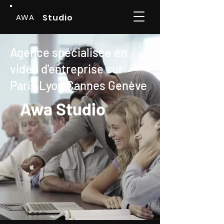
AWA
Studio
Agence spécialisée en
vidéo d'entreprise
sur
Paris Lyon Cannes Genève
Awa Studio